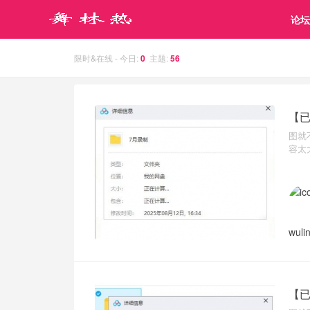
论坛
限时&在线 - 今日:
0
主题:
56
【已
图就
容太
wuli
【已