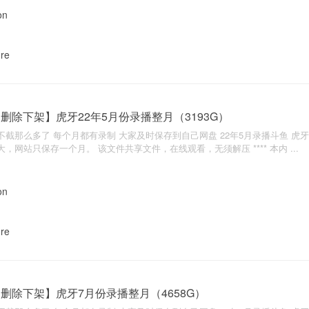
nre
删除下架】虎牙22年5月份录播整月（3193G）
不截那么多了 每个月都有录制 大家及时保存到自己网盘 22年5月录播斗鱼 虎牙 
大，网站只保存一个月。 该文件共享文件，在线观看，无须解压 **** 本内 ...
nre
删除下架】虎牙7月份录播整月（4658G）