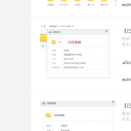
wuli
【已
图就
容太
wuli
【已
图就
容太