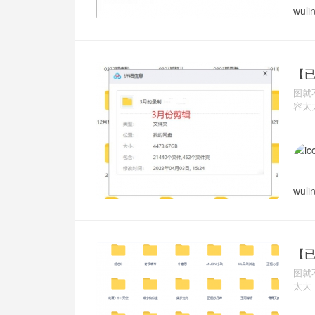
wuli
【已
图就
容太
wuli
【已
图就
太大