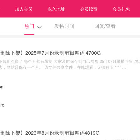
加入会员
永久地址
会员续费
会员礼包
热门
发帖时间
回复/查看
删除下架】2025年7月份录制剪辑舞蹈 4700G
不截那么多了 每个月都有录制 大家及时保存到自己网盘 25年07月录播斗鱼 虎牙 
大，网站只保存一个月。 该文件共享文件，在线观看，无须解压 **** ...
nre
删除下架】2023年8月份录制剪辑舞蹈4819G