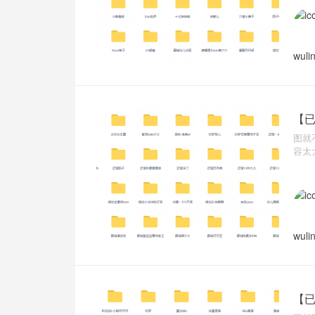
wuli
【已
图就
容太
wuli
【已