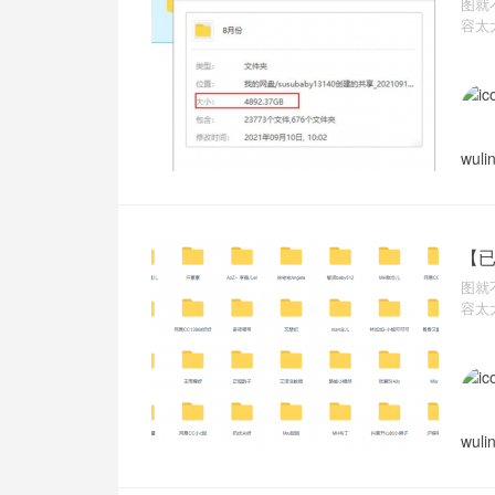
图就
容太
wuli
【已
图就
容太
wuli