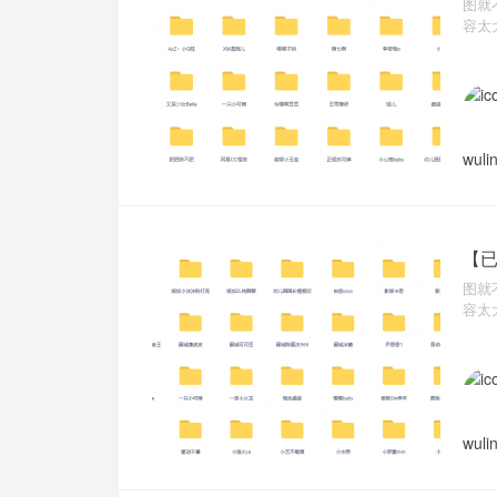
图就
容太
wuli
【已
图就
容太
wuli