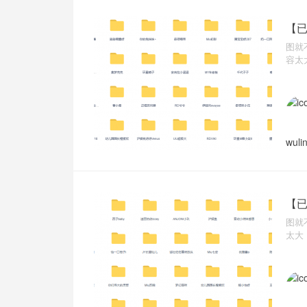
【已
图就
容太
wuli
【已
图就
太大