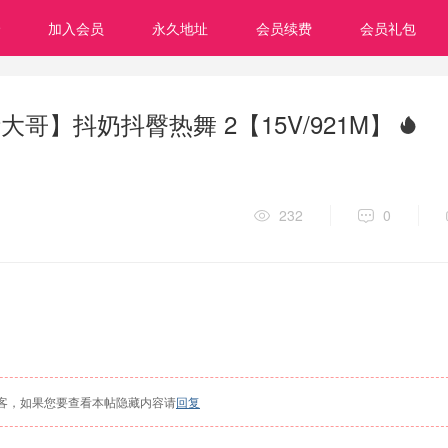
加入会员
永久地址
会员续费
会员礼包
哥】抖奶抖臀热舞 2【15V/921M】
232
0
客，如果您要查看本帖隐藏内容请
回复