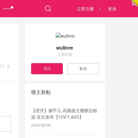
立即注册
登录
wulinre
主播热舞
0
楼主新帖
【虎牙】躺平儿 高颜值主播擦边精
选 首次发布【10V/1.42G】
2026-08-06