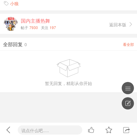
小狼

国内主播热舞
返回本版

帖子
7930
关注
197
全部回复
0
看全部

暂无回复，精彩从你开始






说点什么吧.....