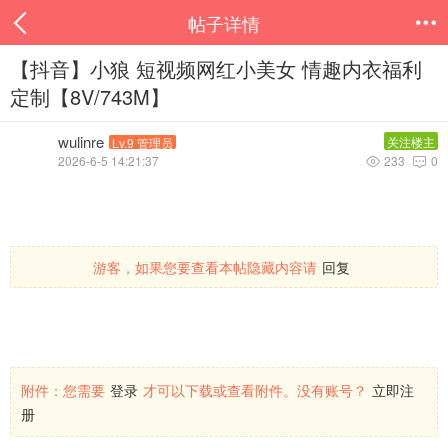
帖子详情

【抖音】小狼 短视频网红小美女 情趣内衣福利
定制【8V/743M】
wulinre
关注楼主
Lv.9 管理员
2026-6-5 14:21:37
233
0


游客，如果您要查看本帖隐藏内容请
回复
附件：
您需要
登录
才可以下载或查看附件。没有账号？
立即注
册