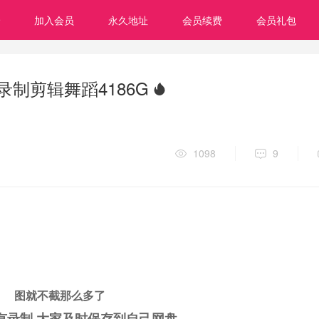
加入会员
永久地址
会员续费
会员礼包
录制剪辑舞蹈4186G
1098
9
图就不截那么多了
有录制 大家及时保存到自己网盘