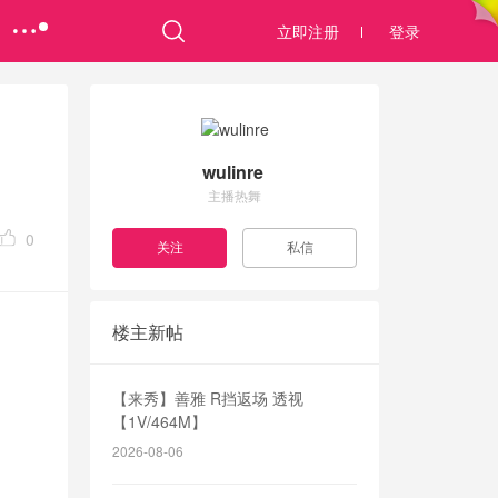
立即注册
登录
wulinre
主播热舞
0
楼主新帖
【来秀】善雅 R挡返场 透视
【1V/464M】
2026-08-06