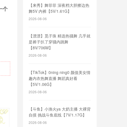
【来秀】舞菲菲 深夜档大胆擦边热
一个
舞5V 内裤【5V/1.61G】
2026-08-06
【漂漂】觅子珠 精选热骚舞 几乎就
是裤子扒了穿骚内跳舞
【8V/706M】
2026-08-06
【TikTok】0ning ning0 颜值美女情
趣内衣热舞直播 舞蹈真好看
【5V/1.06G】
2026-08-06
【斗鱼】小渔火ya 大奶主播 大裸背
x
自摸 挑战斗鱼底线【7V/1.17G】
2026-08-06